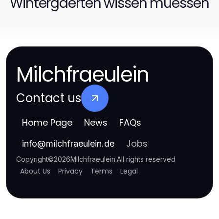
Wintergaerten wissen muessen
Milchfraeulein
Contact us
Home Page
News
FAQs
Jobs
info
@
milchfraeulein.de
Copyright
©
2026
Milchfraeulein
.
All rights reserved
About Us
Privacy
Terms
Legal