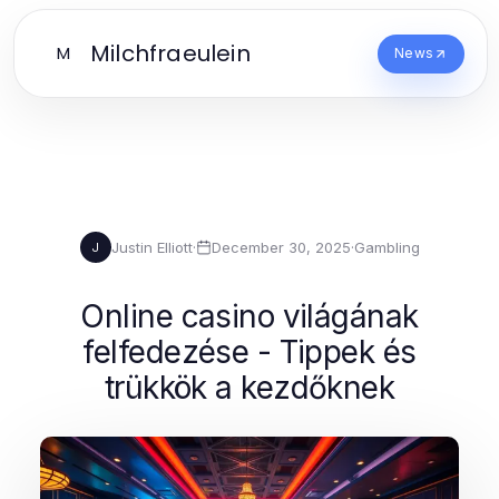
Milchfraeulein
M
News
Justin Elliott
·
December 30, 2025
·
Gambling
J
Online casino világának
felfedezése - Tippek és
trükkök a kezdőknek