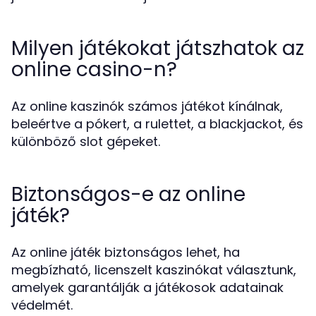
Milyen játékokat játszhatok az
online casino-n?
Az online kaszinók számos játékot kínálnak,
beleértve a pókert, a rulettet, a blackjackot, és
különböző slot gépeket.
Biztonságos-e az online
játék?
Az online játék biztonságos lehet, ha
megbízható, licenszelt kaszinókat választunk,
amelyek garantálják a játékosok adatainak
védelmét.