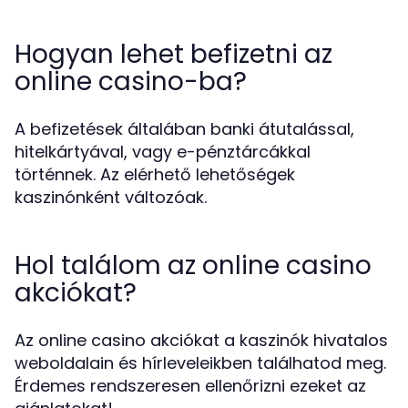
Hogyan lehet befizetni az
online casino-ba?
A befizetések általában banki átutalással,
hitelkártyával, vagy e-pénztárcákkal
történnek. Az elérhető lehetőségek
kaszinónként változóak.
Hol találom az online casino
akciókat?
Az online casino akciókat a kaszinók hivatalos
weboldalain és hírleveleikben találhatod meg.
Érdemes rendszeresen ellenőrizni ezeket az