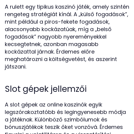
A rulett egy tipikus kaszinó játék, amely szintén
rengeteg stratégiát kínál. A „külső fogadások”,
mint például a piros-fekete fogadások,
alacsonyabb kockázatúak, míg a „belső
fogadások” nagyobb nyereményekkel
kecsegtetnek, azonban magasabb
kockázattal járnak. Érdemes előre
meghatározni a költségvetést, és aszerint
játszani.
Slot gépek jellemzői
A slot gépek az online kaszinók egyik
legszórakoztatóbb és legingyenesebb módja
a játéknak. Különböző szimbólumok és
bónuszjátékok teszik őket vonzóvá. Érdemes