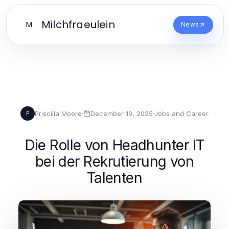
Milchfraeulein
M
News
Priscilla Moore
·
December 19, 2025
·
Jobs and Career
P
Die Rolle von Headhunter IT
bei der Rekrutierung von
Talenten