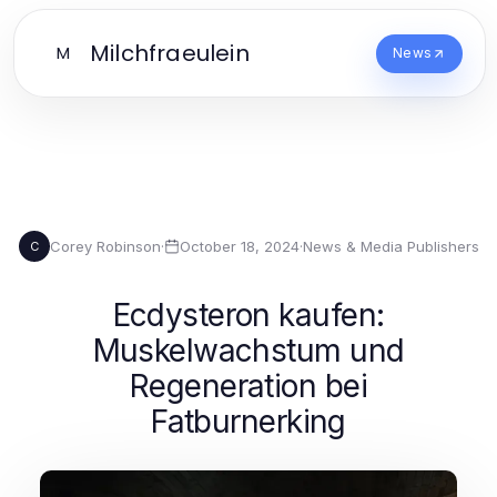
Milchfraeulein
M
News
Corey Robinson
·
October 18, 2024
·
News & Media Publishers
C
Ecdysteron kaufen:
Muskelwachstum und
Regeneration bei
Fatburnerking