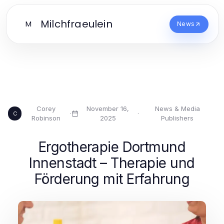
Milchfraeulein
M
News
Corey
November 16,
News & Media
·
·
C
Robinson
2025
Publishers
Ergotherapie Dortmund
Innenstadt – Therapie und
Förderung mit Erfahrung