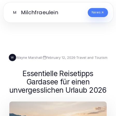
Milchfraeulein
M
News
Wayne Marshall
·
February 12, 2026
·
Travel and Tourism
W
Essentielle Reisetipps
Gardasee für einen
unvergesslichen Urlaub 2026