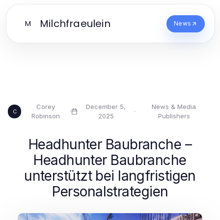
Milchfraeulein
M
News
Corey
December 5,
News & Media
·
·
C
Robinson
2025
Publishers
Headhunter Baubranche –
Headhunter Baubranche
unterstützt bei langfristigen
Personalstrategien