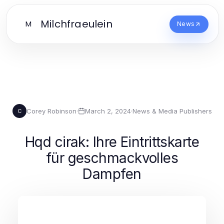
Milchfraeulein
M
News
Corey Robinson
·
March 2, 2024
·
News & Media Publishers
C
Hqd cirak: Ihre Eintrittskarte
für geschmackvolles
Dampfen