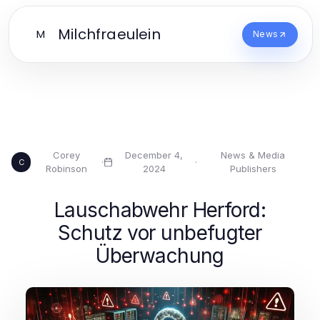
Milchfraeulein
M
News
Corey
December 4,
News & Media
·
·
C
Robinson
2024
Publishers
Lauschabwehr Herford:
Schutz vor unbefugter
Überwachung