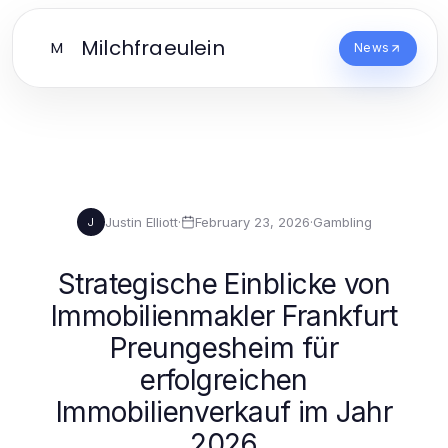
Milchfraeulein
M
News
Justin Elliott
·
February 23, 2026
·
Gambling
J
Strategische Einblicke von
Immobilienmakler Frankfurt
Preungesheim für
erfolgreichen
Immobilienverkauf im Jahr
2026